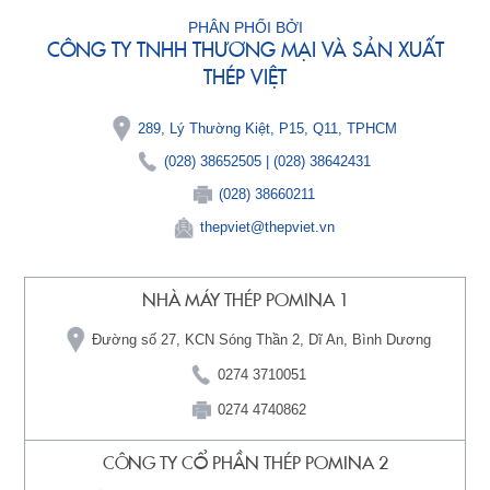
PHÂN PHỐI BỞI
CỔ
CÔNG TY TNHH THƯƠNG MẠI VÀ SẢN XUẤT
THÉP VIỆT
ĐÔNG
289, Lý Thường Kiệt, P15, Q11, TPHCM
TRUYỀN
(028) 38652505
|
(028) 38642431
(028) 38660211
THÔNG
thepviet@thepviet.vn
TUYỂN
NHÀ MÁY THÉP POMINA 1
DỤNG
Đường số 27, KCN Sóng Thần 2, Dĩ An, Bình Dương
0274 3710051
0274 4740862
CÔNG TY CỔ PHẦN THÉP POMINA 2