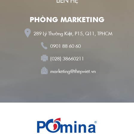
LIÊN HỆ
CÔNG
PHÒNG MARKETING
NGHỆ
289 Lý Thường Kiệt, P15, Q11, TPHCM
-
0901 88 60 60
SẢN
(028) 38660211
PHẨM
marketing@thepviet.vn
PHÂN
PHỐI
CÔNG
TRÌNH